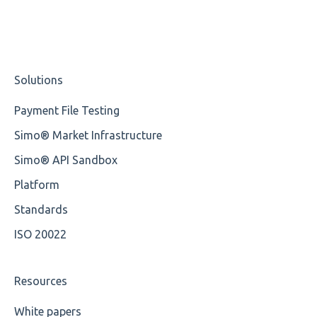
Content
CE
Cvc-elt
Solutions
Cvc-id
Payment File Testing
Cvc-identity-constraint
Simo® Market Infrastructure
Miscellaneous
Simo® API Sandbox
Cvc-minexclusive-valid
Platform
Cvc-mininclusive-valid
Standards
ISO 20022
Element Value
Cvc-type
Resources
Missing
White papers