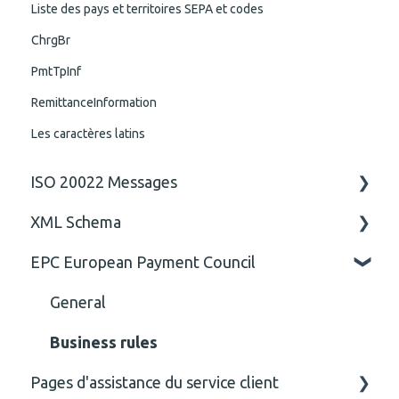
Liste des pays et territoires SEPA et codes
ChrgBr
PmtTpInf
RemittanceInformation
Les caractères latins
ISO 20022 Messages
XML Schema
ISO 20022 Rules business rules
EPC European Payment Council
General
Attribute
Comment
General
Closing Tag
Business rules
Pages d'assistance du service client
Cvc-complex-type