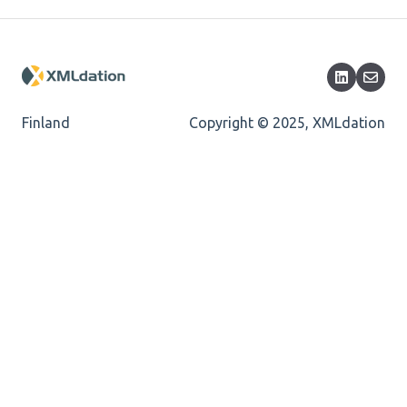
Cvc-maxexclusive-valid
Cvc-datatype-valid
Cvc-enumeration-valid
Finland
Copyright © 2025, XMLdation
Cvc-length-valid
Cvc-maxlength-valid
Cvc-minlength-valid
Mandatory element
Missing Child Element
Length
Cvc-totaldigits-valid