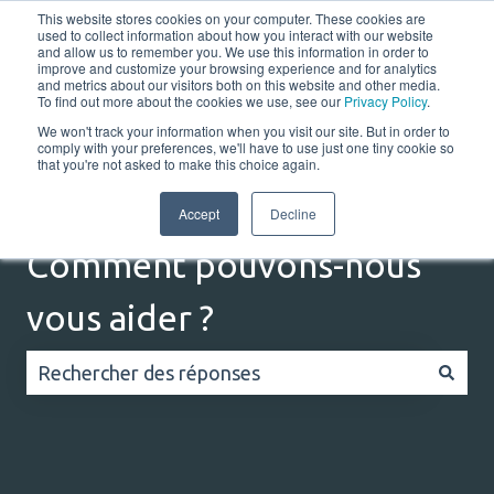
This website stores cookies on your computer. These cookies are
Français
Afficher le sous-menu pour les traductions
Portail client
used to collect information about how you interact with our website
and allow us to remember you. We use this information in order to
improve and customize your browsing experience and for analytics
and metrics about our visitors both on this website and other media.
Home
Solutions
Resources
Company
Co
To find out more about the cookies we use, see our
Privacy Policy
.
We won't track your information when you visit our site. But in order to
comply with your preferences, we'll have to use just one tiny cookie so
that you're not asked to make this choice again.
Accept
Decline
Comment pouvons-nous
vous aider ?
Il n'y a aucune suggestion car le champ de recherc